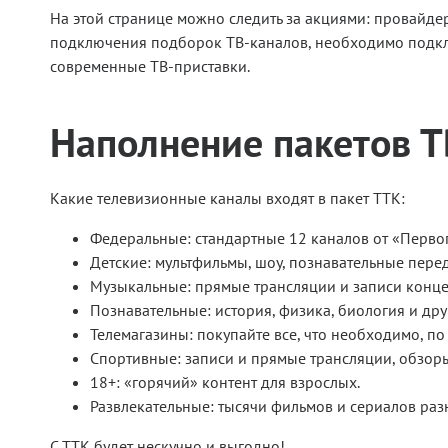
На этой странице можно следить за акциями: провайдер
подключения подборок ТВ-каналов, необходимо подклю
современные ТВ-приставки.
Наполнение пакетов Т
Какие телевизионные каналы входят в пакет TTK:
Федеральные: стандартные 12 каналов от «Первог
Детские: мультфильмы, шоу, познавательные перед
Музыкальные: прямые трансляции и записи конце
Познавательные: история, физика, биология и дру
Телемагазины: покупайте все, что необходимо, п
Спортивные: записи и прямые трансляции, обзоры
18+: «горячий» контент для взрослых.
Развлекательные: тысячи фильмов и сериалов раз
С ТТК будет нескучно и выгодно!